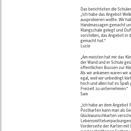
Das berichteten die Schüler
„Ich habe das Angebot Well
ausprobieren wollte. Wir h
Handmassagen gemacht und 
Klangschale gelegt und Duf
vorstellen, das Angebot in d
gemacht hat.“
Lucie
„Am meisten hat mir das Kl
der Wand und er Schule geü
öffentlichen Bussen zur Kl
Als wir ankamen waren wir a
egal, weil wir unbedingt kle
hoch und allen hat es Spaß 
Freizeit zu unternehmen.“
Sam
„Ich habe an dem Angebot 
Postkarten kann man als Ge
Glückwunschkarten versche
Lebensmittelverpackungen s
Vorderseite der Karten mit B