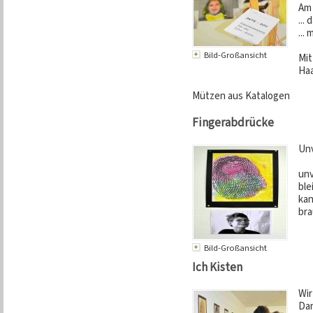
Am 
...
...
Bild-Großansicht
Mit
Haa
Mützen aus Katalogen
Fingerabdrücke
Unv
un
ble
kan
bra
Bild-Großansicht
Ich Kisten
Wir
Dar